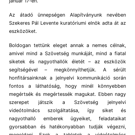
január 17-én.
Az átadó ünnepségen Alapítványunk nevében
Szekeres Pál Levente kuratóriumi elnök adta át az
eszközöket.
Boldogan tettünk eleget annak a nemes célnak,
amivel mind a Szövetség munkáját, mind a fiatal
siketek és nagyothallók életét – az eszközök
segítségével – megkönnyíthetjük. A sérült
honfitársainknak a jelnyelvi kommunikáció során
fontos a láthatóság, hogy minél könnyebben
megértsék és megértessék magukat. Ebben nagy
szerepet játszik a Szövetség jelnyelvi
videótolmács szolgáltatása, így siket és
nagyothalló emberek ügyeiket, feladataikat
gyorsabban és hatékonyabban tudják végezni,
megoldani. Ezek a tabletek a videótolmács