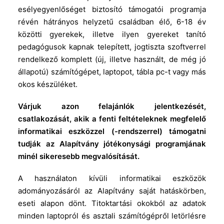
esélyegyenlőséget biztosító támogatói programja
révén hátrányos helyzetű családban élő, 6-18 év
közötti gyerekek, illetve ilyen gyereket tanító
pedagógusok kapnak telepített, jogtiszta szoftverrel
rendelkező komplett (új, illetve használt, de még jó
állapotú) számítógépet, laptopot, tábla pc-t vagy más
okos készüléket.
Várjuk azon felajánlók jelentkezését,
csatlakozását, akik a fenti feltételeknek megfelelő
informatikai eszközzel (-rendszerrel) támogatni
tudják az Alapítvány jótékonysági programjának
minél sikeresebb megvalósítását.
A használaton kívüli informatikai eszközök
adományozásáról az Alapítvány saját hatáskörben,
eseti alapon dönt. Titoktartási okokból az adatok
minden laptopról és asztali számítógépről letörlésre